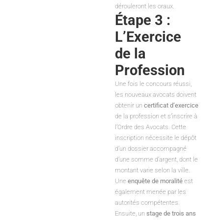
dérouleront les oraux.
Étape 3 :
L’Exercice
de la
Profession
Une fois le concours réussi,
les nouveaux avocats doivent
obtenir un
certificat d’exercice
de la profession et s’inscrire à
l’Ordre des Avocats. Cette
inscription nécessite le dépôt
d’un dossier accompagné
d’une somme d’argent, dont le
montant varie selon la ville.
Une
enquête de moralité
est
également menée par les
autorités compétentes.
Ensuite, un
stage de trois ans