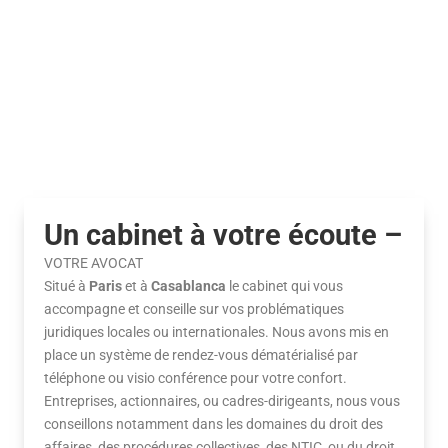
faut-il réellement
complications en
facturer la tva ?
2024 !
Juridique & Droit
Juridique & Droit
juillet 10, 2026
juillet 3, 2026
Guide pratique pour
Code naf 77 : tout
devenir artisan auto-
savoir sur les
entrepreneur : tout
activités de location
ce qu’il faut savoir
et location-bail
juin 26, 2026
juin 19, 2026
Un cabinet à votre écoute​ –
VOTRE AVOCAT
Situé à
Paris
et à
Casablanca
le cabinet qui vous
accompagne et conseille sur vos problématiques
juridiques locales ou internationales. Nous avons mis en
place un système de rendez-vous dématérialisé par
téléphone ou visio conférence pour votre confort.
Entreprises, actionnaires, ou cadres-dirigeants, nous vous
conseillons notamment dans les domaines du droit des
affaires, des procédures collectives, des NTIC, ou du droit