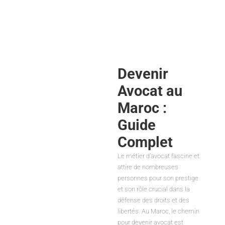
prendre
implications ?
NACIRI
NACIRI
novembre 12, 2025
octobre 30, 2025
Devenir
Avocat au
Maroc :
Guide
Complet
Le métier d’avocat fascine et
attire de nombreuses
personnes pour son prestige
et son rôle crucial dans la
défense des droits et des
libertés. Au Maroc, le chemin
pour devenir avocat est