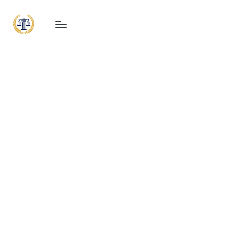
CABINET
NACIRI &
ASSOCIÉS
Expert financier
conseils finance
Expert immobilier
Votre partenaire juridique