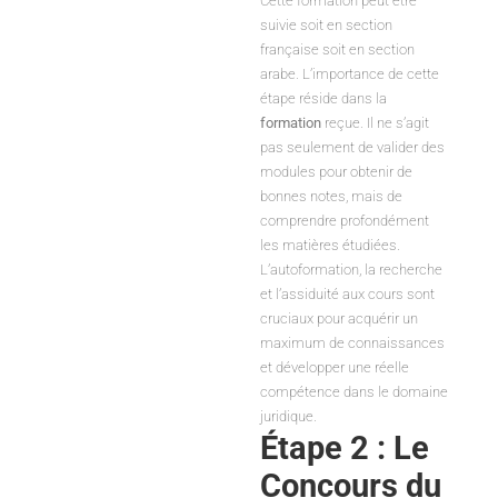
Cette formation peut être
suivie soit en section
française soit en section
arabe. L’importance de cette
étape réside dans la
formation
reçue. Il ne s’agit
pas seulement de valider des
modules pour obtenir de
bonnes notes, mais de
comprendre profondément
les matières étudiées.
L’autoformation, la recherche
et l’assiduité aux cours sont
cruciaux pour acquérir un
maximum de connaissances
et développer une réelle
compétence dans le domaine
juridique.
Étape 2 : Le
Concours du