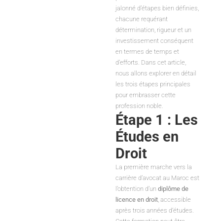
jalonné d’étapes bien définies,
chacune requérant
détermination, rigueur et un
investissement conséquent
en termes de temps et
d’efforts. Dans cet article,
nous allons explorer en détail
les trois étapes principales
pour embrasser cette
profession noble.
Étape 1 : Les
Études en
Droit
La première marche vers la
carrière d’avocat au Maroc est
l’obtention d’un
diplôme de
licence en droit
, accessible
après trois années d’études.