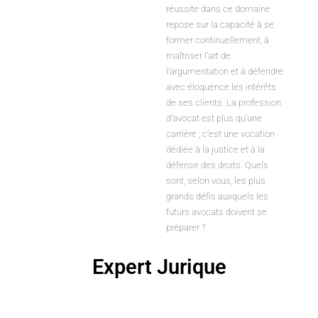
réussite dans ce domaine
repose sur la capacité à se
former continuellement, à
maîtriser l’art de
l’argumentation et à défendre
avec éloquence les intérêts
de ses clients. La profession
d’avocat est plus qu’une
carrière ; c’est une vocation
dédiée à la justice et à la
défense des droits. Quels
sont, selon vous, les plus
grands défis auxquels les
futurs avocats doivent se
préparer ?
Expert Jurique