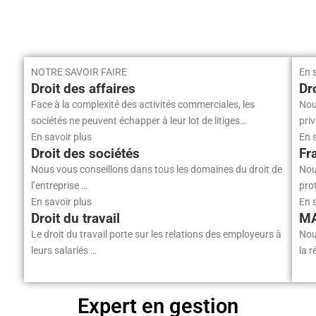
entrepreneur
facturer la tva ?
juillet 17, 2026
juillet 10, 2026
NACIRI
NACIRI
NOTRE SAVOIR FAIRE
En 
Droit des affaires
Dr
Face à la complexité des activités commerciales, les
Nou
sociétés ne peuvent échapper à leur lot de litiges…
priv
En savoir plus
En 
Droit des sociétés
Fr
Nous vous conseillons dans tous les domaines du droit de
Nou
l’entreprise …
pro
En savoir plus
En 
Droit du travail
M
Le droit du travail porte sur les relations des employeurs à
Nou
leurs salariés …
la r
Expert en gestion