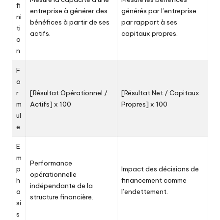
fi
entreprise à générer des
générés par l’entreprise
ni
bénéfices à partir de ses
par rapport à ses
ti
actifs.
capitaux propres.
o
n
F
o
r
[Résultat Opérationnel /
[Résultat Net / Capitaux
m
Actifs] x 100
Propres] x 100
ul
e
E
m
Performance
p
Impact des décisions de
opérationnelle
h
financement comme
indépendante de la
a
l’endettement.
structure financière.
si
s