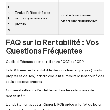
U
ti
Évalue l’efficacité des
Évalue le rendement
li
actifs à générer des
offert aux actionnaires.
t
profits.
é
FAQ sur la Rentabilité : Vos
Questions Fréquentes
Quelle différence existe-t-il entre ROCE et ROE ?
Le ROCE mesure la rentabilité des capitaux employés (fonds
propres et dettes), tandis que le ROE mesure la rentabilité des
seuls capitaux propres.
Comment influence l’endettement sur les indicateurs de
rentabilité ?
L’endettement peut améliorer le ROE grâce à l’effet de levier
si le coût de la dette est inférieur au rendement des