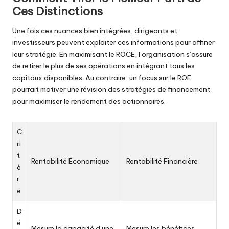
Ces Distinctions
Une fois ces nuances bien intégrées, dirigeants et
investisseurs peuvent exploiter ces informations pour affiner
leur stratégie. En maximisant le ROCE, l’organisation s’assure
de retirer le plus de ses opérations en intégrant tous les
capitaux disponibles. Au contraire, un focus sur le ROE
pourrait motiver une révision des stratégies de financement
pour maximiser le rendement des actionnaires.
C
ri
t
Rentabilité Économique
Rentabilité Financière
è
r
e
D
é
Mesure la capacité d’une
Mesure les bénéfices