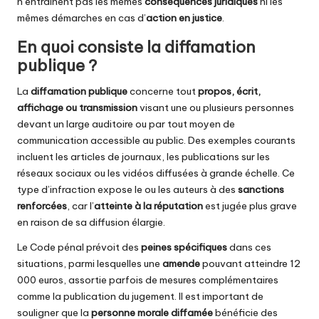
n’entraînent pas les mêmes
conséquences juridiques
ni les
mêmes démarches en cas d’
action en justice
.
En quoi consiste la diffamation
publique ?
La
diffamation publique
concerne tout
propos, écrit,
affichage ou transmission
visant une ou plusieurs personnes
devant un large auditoire ou par tout moyen de
communication accessible au public. Des exemples courants
incluent les articles de journaux, les publications sur les
réseaux sociaux ou les vidéos diffusées à grande échelle. Ce
type d’infraction expose le ou les auteurs à des
sanctions
renforcées
, car l’
atteinte à la réputation
est jugée plus grave
en raison de sa diffusion élargie.
Le Code pénal prévoit des
peines spécifiques
dans ces
situations, parmi lesquelles une
amende
pouvant atteindre 12
000 euros, assortie parfois de mesures complémentaires
comme la publication du jugement. Il est important de
souligner que la
personne morale diffamée
bénéficie des