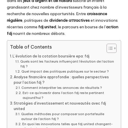
dans les
jeux d’argent et de hasard
suscite un intérêt
grandissant chez nombre d’investisseurs français à la
recherche de nouvelles opportunités. Entre
croissance
régulière
, politiques de
dividende attractives
et innovations
récentes comme
fdj united
, le parcours en bourse de l’
action
fdj
nourrit de nombreux débats.
Table of Contents
L’évolution de la cotation boursière epa: fdj
Quels sont les facteurs influençant l’évolution de l’action
fdj ?
Quel impact des politiques publiques sur le secteur ?
Analyse financière approfondie : quelles perspectives
pour l’action fdj ?
Comment interpréter les annonces de résultats ?
Est-ce qu’investir dans l’action fdj reste pertinent
aujourd’hui ?
Stratégies d’investissement et nouveautés avec fdj
united
Quelles méthodes pour composer son portefeuille
autour de l’action fdj ?
En quoi les innovations telles que fdj united changent-