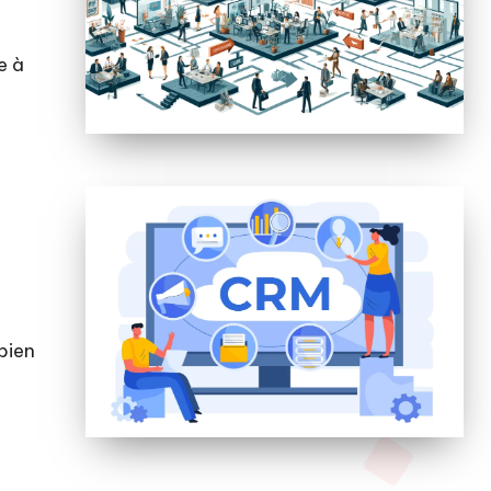
e à
bien