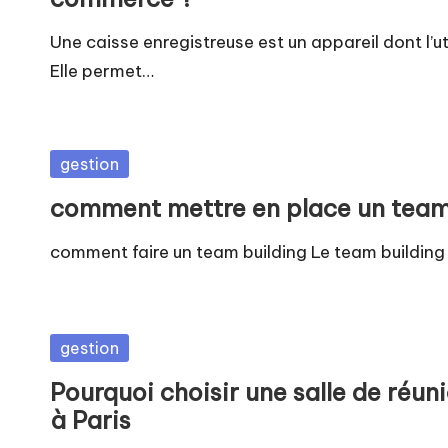
Une caisse enregistreuse est un appareil dont l’u
Elle permet…
Posted
gestion
in
comment mettre en place un team
comment faire un team building Le team building
Posted
gestion
in
Pourquoi choisir une salle de réun
à Paris