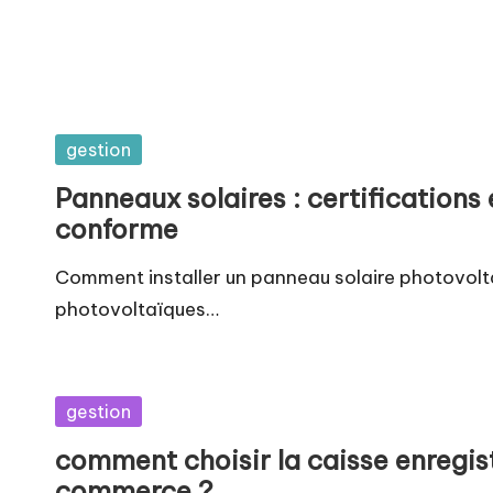
Posted
gestion
in
Panneaux solaires : certifications 
conforme
Comment installer un panneau solaire photovolt
photovoltaïques…
Posted
gestion
in
comment choisir la caisse enregis
commerce ?