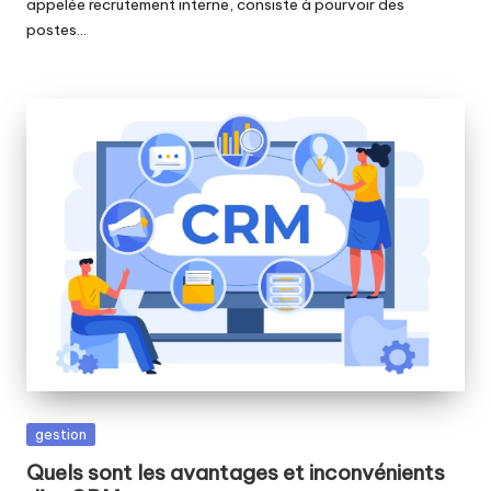
appelée recrutement interne, consiste à pourvoir des
postes…
Posted
gestion
in
Quels sont les avantages et inconvénients