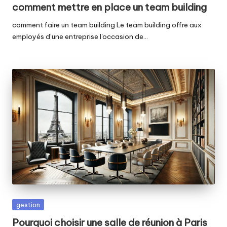
in
comment mettre en place un team building
comment faire un team building Le team building offre aux
employés d’une entreprise l'occasion de…
Posted
gestion
in
Pourquoi choisir une salle de réunion à Paris