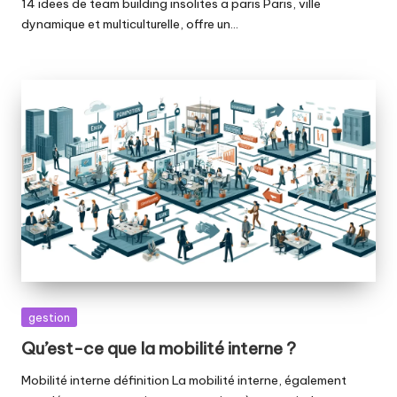
14 idees de team building insolites a paris Paris, ville
dynamique et multiculturelle, offre un…
Posted
gestion
in
Qu’est-ce que la mobilité interne ?
Mobilité interne définition La mobilité interne, également