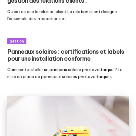
gestion des relations clients :
Qu est ce que la relation client La relation client désigne
l'ensemble des interactions et…
Posted
gestion
in
Panneaux solaires : certifications et labels
pour une installation conforme
Comment installer un panneau solaire photovoltaïque ? La
mise en place de panneaux solaires photovoltaïques…