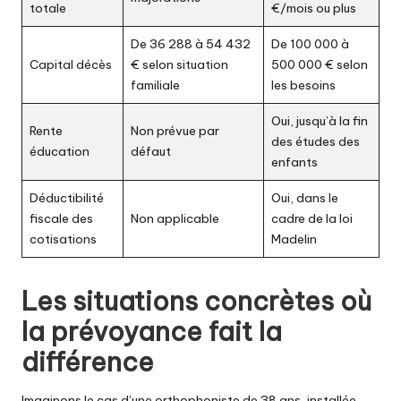
totale
€/mois ou plus
De 36 288 à 54 432
De 100 000 à
Capital décès
€ selon situation
500 000 € selon
familiale
les besoins
Oui, jusqu’à la fin
Rente
Non prévue par
des études des
éducation
défaut
enfants
Déductibilité
Oui, dans le
fiscale des
Non applicable
cadre de la loi
cotisations
Madelin
Les situations concrètes où
la prévoyance fait la
différence
Imaginons le cas d’une orthophoniste de 38 ans, installée