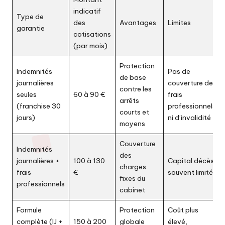
indicatif
Type de
des
Avantages
Limites
garantie
cotisations
(par mois)
Protection
Indemnités
Pas de
de base
journalières
couverture des
contre les
seules
60 à 90 €
frais
arrêts
(franchise 30
professionnels
courts et
jours)
ni d’invalidité
moyens
Couverture
Indemnités
des
journalières +
100 à 130
Capital décès
charges
frais
€
souvent limité
fixes du
professionnels
cabinet
Formule
Protection
Coût plus
complète (IJ +
150 à 200
globale
élevé,