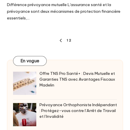
Différence prévoyance mutuelle L'assurance santé et la
prévoyance sont deux mécanismes de protection financière
essentiels,…
Pagination
1
2
PREVIOUS
des
PAGE
publications
En vogue
Offre TNS Pro Santé+ : Devis Mutuelle et
Garanties TNS avec Avantages Fiscaux
Madelin
Prévoyance Orthophoniste Indépendant
: Protégez-vous contre l’Arrêt de Travail
et l’Invalidité