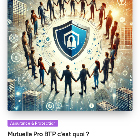
Posted
Assurance & Protection
in
Mutuelle Pro BTP c’est quoi ?