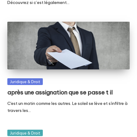
Découvrez si c’est légalement…
Posted
Juridique & Droit
in
après une assignation que se passe t il
C'est un matin comme les autres. Le soleil se lève et s'infiltre à
travers les…
Posted
Juridique & Droit