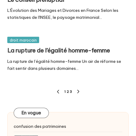
L'Évolution des Mariages et Divorces en France Selon les
statistiques de l'INSEE, le paysage matrimonial…
Posted
droit marocain
in
La rupture de l’égalité homme-femme
La rupture de l’égalité homme-femme Un air de réforme se
fait sentir dans plusieurs domaines…
Pagination
1
2
3
PREVIOUS
NEXT
des
PAGE
PAGE
publications
En vogue
confusion des patrimoines