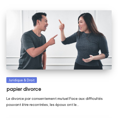
Posted
Juridique & Droit
in
papier divorce
Le divorce par consentement mutuel Face aux difficultés
pouvant être recontrées, les époux ont le…