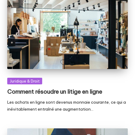
Posted
Juridique & Droit
in
Comment résoudre un litige en ligne
Les achats en ligne sont devenus monnaie courante, ce qui a
inévitablement entraîné une augmentation…