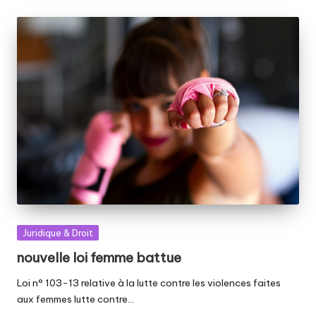
Posted
Juridique & Droit
in
nouvelle loi femme battue
Loi n° 103-13 relative à la lutte contre les violences faites
aux femmes lutte contre…