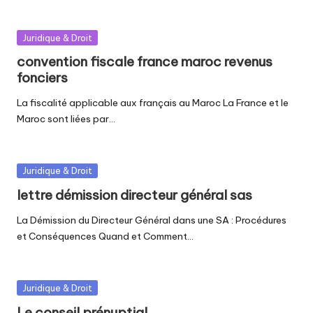
Posted
Juridique & Droit
in
convention fiscale france maroc revenus
fonciers
La fiscalité applicable aux français au Maroc La France et le
Maroc sont liées par…
Posted
Juridique & Droit
in
lettre démission directeur général sas
La Démission du Directeur Général dans une SA : Procédures
et Conséquences Quand et Comment…
Posted
Juridique & Droit
in
Le conseil prénuptial