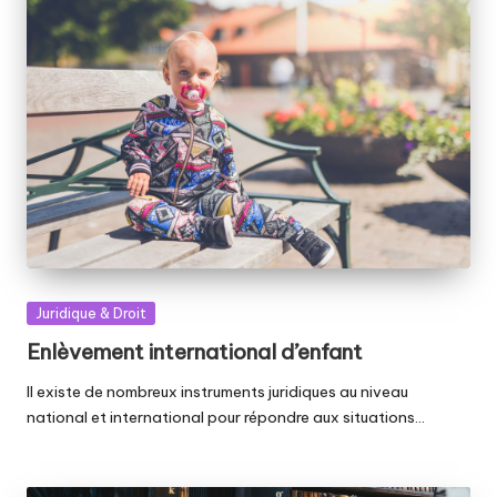
Posted
Juridique & Droit
in
Enlèvement international d’enfant
Il existe de nombreux instruments juridiques au niveau
national et international pour répondre aux situations…