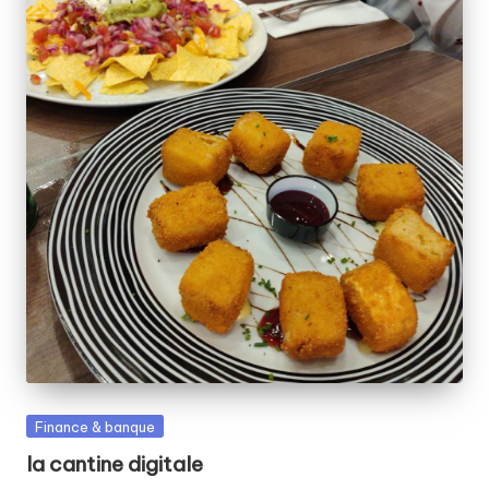
Posted
Finance & banque
in
la cantine digitale