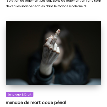
Solution de paiement Les solutions de paiement en ligne sont
devenues indispensables dans le monde moderne du…
Posted
Juridique & Droit
in
menace de mort code pénal