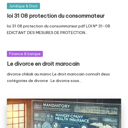
Posted
Juridique & Droit
in
loi 31 08 protection du consommateur
loi 31 08 protection du consommateur pdf LOI N° 31-08
EDICTANT DES MESURES DE PROTECTION…
Posted
Finance & banque
in
Le divorce en droit marocain
divorce chikak au maroc Le droit marocain connaît deux
catégories de divorce : Le divorce sous…