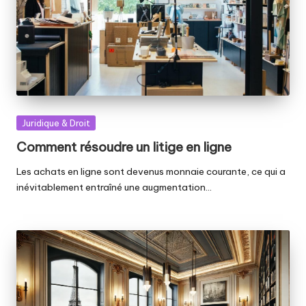
Posted
Juridique & Droit
in
Comment résoudre un litige en ligne
Les achats en ligne sont devenus monnaie courante, ce qui a
inévitablement entraîné une augmentation…