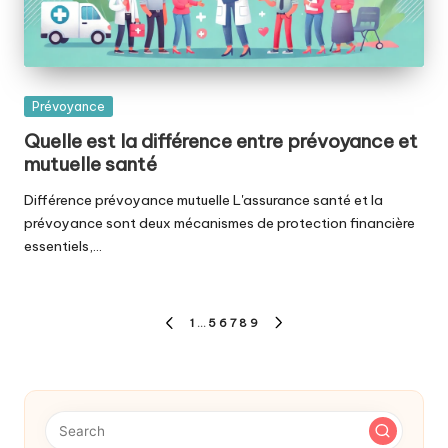
Posted
Prévoyance
in
Quelle est la différence entre prévoyance et
mutuelle santé
Différence prévoyance mutuelle L'assurance santé et la
prévoyance sont deux mécanismes de protection financière
essentiels,…
Pagination
1
…
5
6
7
8
9
PREVIOUS
NEXT
des
PAGE
PAGE
publications