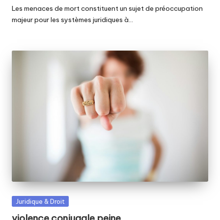
Les menaces de mort constituent un sujet de préoccupation
majeur pour les systèmes juridiques à…
Posted
Juridique & Droit
in
violence conjugale peine